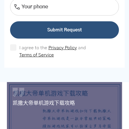
Your phone
Submit Request
I agree to the
Privacy Policy
and
Terms of Service
凯撒大帝单机游戏下载攻略