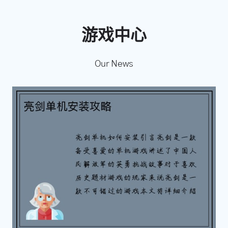
游戏中心
Our News