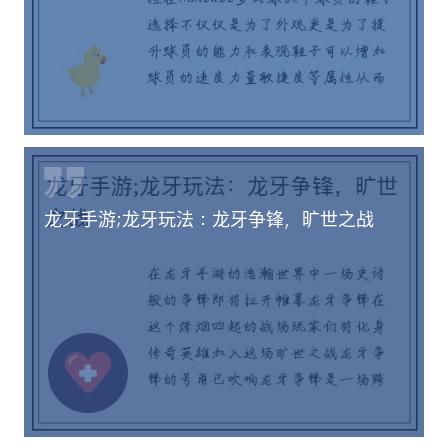
龙牙手游;龙牙玩法：龙牙争锋，旷世之战