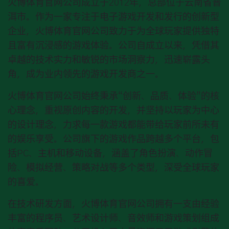
火博体育官网
公司成立于2012年，总部位于云南省普
洱市。作为一家专注于电子游戏开发和发行的创新型
企业，
火博体育官网
公司致力于为全球玩家提供独特
且富有沉浸感的游戏体验。公司自成立以来，凭借其
卓越的技术实力和敏锐的市场洞察力，迅速崭露头
角，成为业内领先的游戏开发商之一。
火博体育官网
公司始终秉承“创新、品质、体验”的核
心理念，重视原创内容的开发，并坚持以玩家为中心
的设计理念，力求每一款游戏都能带给玩家前所未有
的娱乐享受。公司旗下的游戏作品跨越多个平台，包
括PC、主机和移动设备，涵盖了角色扮演、动作冒
险、模拟经营、策略对战等多个类型，深受全球玩家
的喜爱。
在技术研发方面，
火博体育官网
公司拥有一支由经验
丰富的程序员、艺术设计师、音效师和游戏策划组成