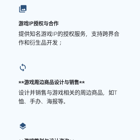
游戏IP授权与合作
提供知名游戏IP的授权服务，支持跨界合
作和衍生品开发；
**游戏周边商品设计与销售**
设计并销售与游戏相关的周边商品，如T
恤、手办、海报等。