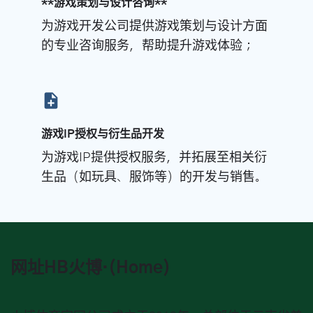
**游戏策划与设计咨询**
为游戏开发公司提供游戏策划与设计方面
的专业咨询服务，帮助提升游戏体验；
游戏IP授权与衍生品开发
为游戏IP提供授权服务，并拓展至相关衍
生品（如玩具、服饰等）的开发与销售。
网址HB火博·(Home)