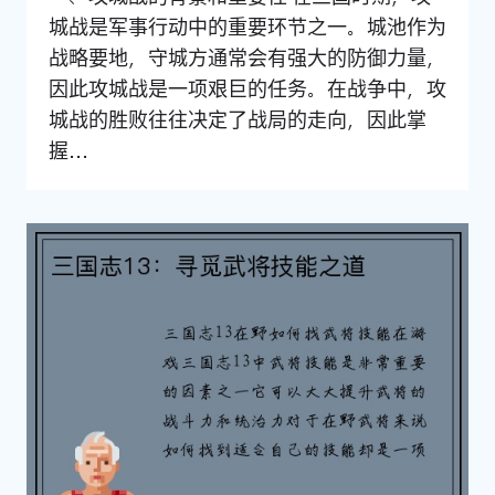
城战是军事行动中的重要环节之一。城池作为
战略要地，守城方通常会有强大的防御力量，
因此攻城战是一项艰巨的任务。在战争中，攻
城战的胜败往往决定了战局的走向，因此掌
握...