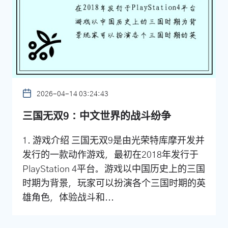
2026-04-14 03:24:43
三国无双9：中文世界的战斗纷争
1. 游戏介绍 三国无双9是由光荣特库摩开发并
发行的一款动作游戏，最初在2018年发行于
PlayStation 4平台。游戏以中国历史上的三国
时期为背景，玩家可以扮演各个三国时期的英
雄角色，体验战斗和...