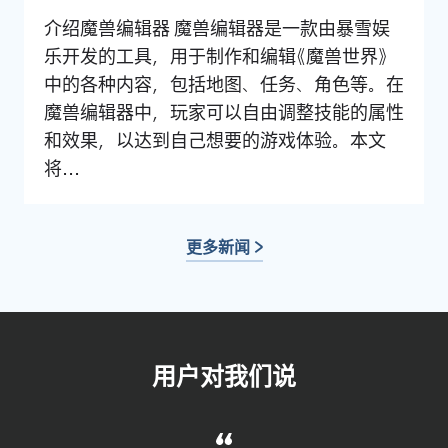
介绍魔兽编辑器 魔兽编辑器是一款由暴雪娱
乐开发的工具，用于制作和编辑《魔兽世界》
中的各种内容，包括地图、任务、角色等。在
魔兽编辑器中，玩家可以自由调整技能的属性
和效果，以达到自己想要的游戏体验。本文
将...
更多新闻 >
用户对我们说