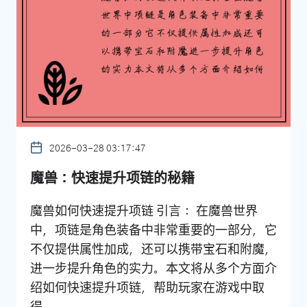
2026-03-28 03:17:47
魔兽：快速提升项链的秘籍
魔兽如何快速提升项链 引言： 在魔兽世界
中，项链是角色装备中非常重要的一部分，它
不仅提供属性加成，还可以携带宝石和附魔，
进一步提升角色的实力。本文将从多个方面介
绍如何快速提升项链，帮助玩家在游戏中取