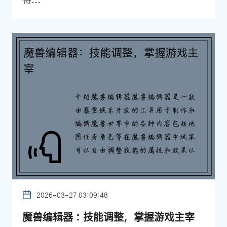
得...
2026-03-27 03:09:48
魔兽编辑器：技能调整，掌握游戏主宰