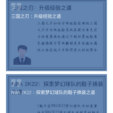
三国之刃：升级经验之道
NBA 2K22：探索梦幻球队的鞋子换装之道