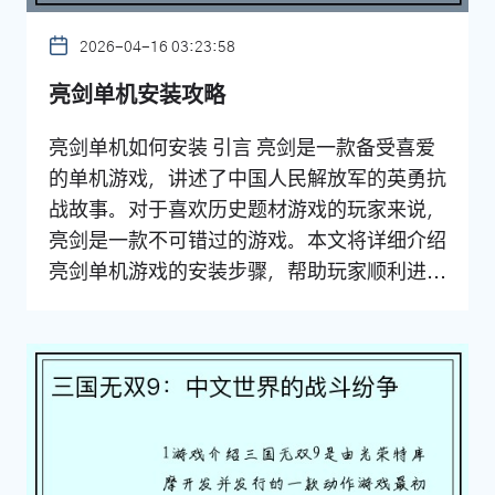
2026-04-16 03:23:58
亮剑单机安装攻略
亮剑单机如何安装 引言 亮剑是一款备受喜爱
的单机游戏，讲述了中国人民解放军的英勇抗
战故事。对于喜欢历史题材游戏的玩家来说，
亮剑是一款不可错过的游戏。本文将详细介绍
亮剑单机游戏的安装步骤，帮助玩家顺利进...