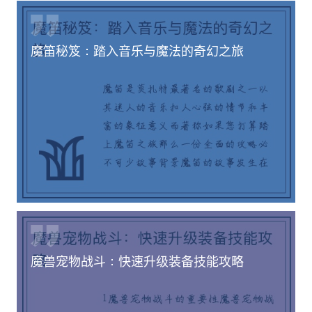
魔笛秘笈：踏入音乐与魔法的奇幻之旅
魔兽宠物战斗：快速升级装备技能攻略